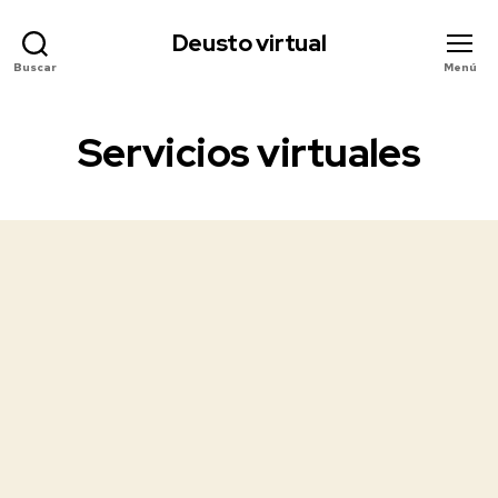
Deusto virtual
Buscar
Menú
Servicios virtuales
Appsumo lifetime de Livid:
análisis del hosting de video
para sustituir Vimeo