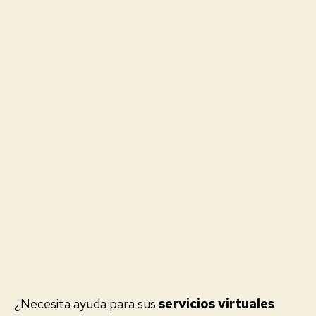
Appsumo lifetime es una opción que muchos
equipos de producto y soporte consideran al
evaluar herramientas SaaS con ofertas de por vida.
Esta guía analiza Answerly como solución de
chatbot impulsada por inteligencia artificial, detalla
cómo entrenarla, qué métricas esperar y por qué
un Appsumo lifetime puede cambiar la ecuación de
coste-beneficio para pequeñas y…
2026-03-18
¿Necesita ayuda para sus
servicios virtuales