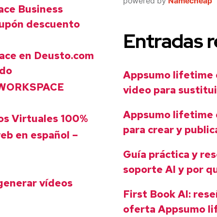
powered by
Namecheap
ace Business
Cupón descuento
Entradas r
ace en Deusto.com
ado
Appsumo lifetime d
 WORKSPACE
video para sustitu
Appsumo lifetime d
os Virtuales 100%
para crear y public
eb en español –
Guía práctica y re
soporte AI y por q
generar vídeos
First Book AI: rese
oferta Appsumo lif