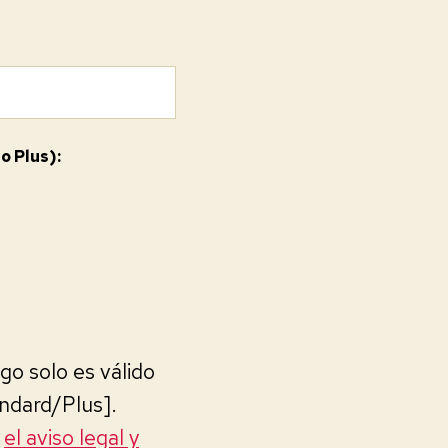
o Plus):
go solo es válido
ndard/Plus].
s
el aviso legal y