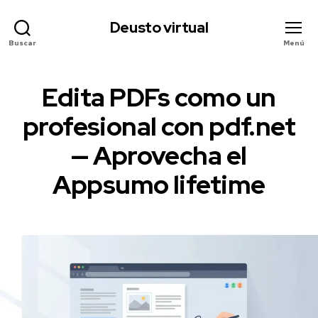
Deusto virtual
Buscar
Menú
Edita PDFs como un
Categorías
E
V
E
profesional con pdf.net
N
T
2
— Aprovecha el
O
0
S
V
Appsumo lifetime
2
I
6
R
-
T
Fecha
0
U
de
A
2
la
L
-
E
entrada
1
S
8