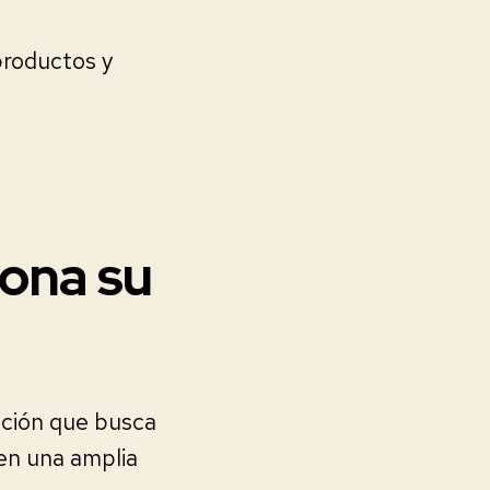
productos y
iona su
ación que busca
cen una amplia