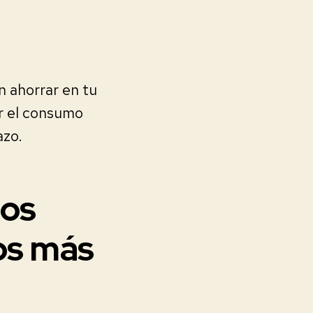
n ahorrar en tu
ir el consumo
azo.
los
os más