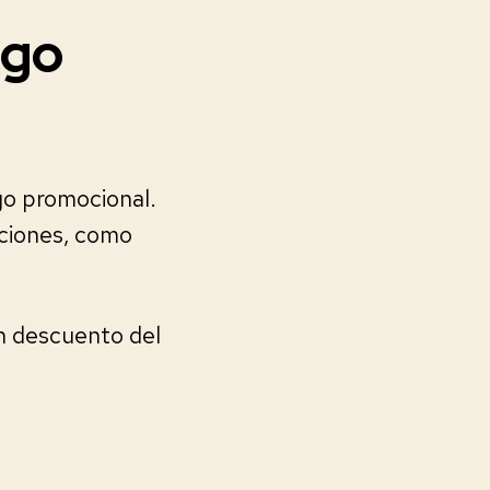
igo
go promocional.
uciones, como
n descuento del