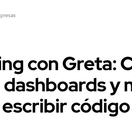
mpresas
ing con Greta: 
 dashboards y m
escribir código
2
0
2
5
-
Fecha
0