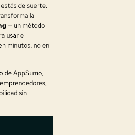
estás de suerte.
ransforma la
ng
— un método
a usar e
en minutos, no en
ipo de AppSumo,
 emprendedores,
ilidad sin