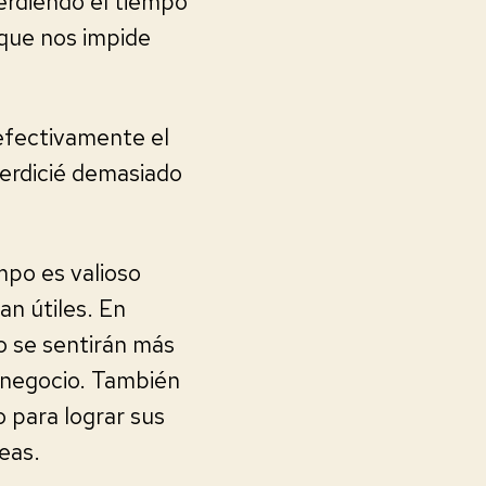
rdiendo el tiempo
 que nos impide
efectivamente el
erdicié demasiado
mpo es valioso
n útiles. En
o se sentirán más
 negocio. También
 para lograr sus
eas.