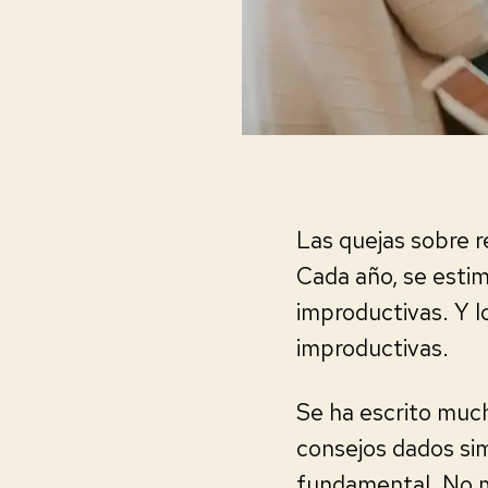
Las quejas sobre 
Cada año, se esti
improductivas. Y 
improductivas.
Se ha escrito much
consejos dados s
fundamental. No m