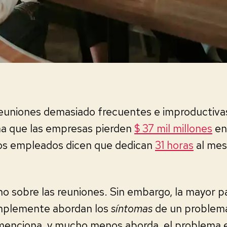
reuniones demasiado frecuentes e improductiv
ma que las empresas pierden
$ 37 mil millones
en
los empleados dicen que dedican
31 horas
al mes
o sobre las reuniones. Sin embargo, la mayor pa
implemente abordan los
síntomas
de un problem
enciona, y mucho menos aborda, el problema e