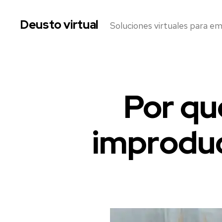
Deusto virtual
Soluciones virtuales para e
Por qu
Categorías
E
V
E
N
improduc
T
O
S
V
I
R
T
U
A
L
E
S