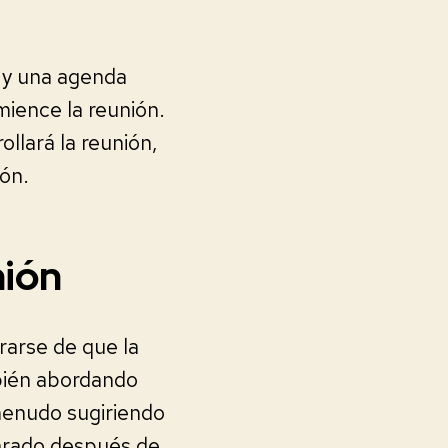
 y una agenda
mience la reunión.
llará la reunión,
ión.
nión
rarse de que la
bién abordando
menudo sugiriendo
parado después de