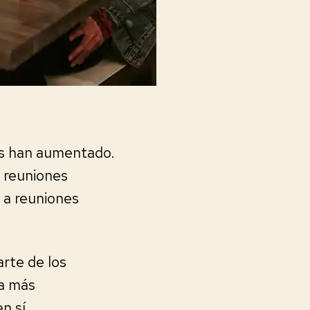
as han aumentado.
 reuniones
 a reuniones
rte de los
a más
n sí.