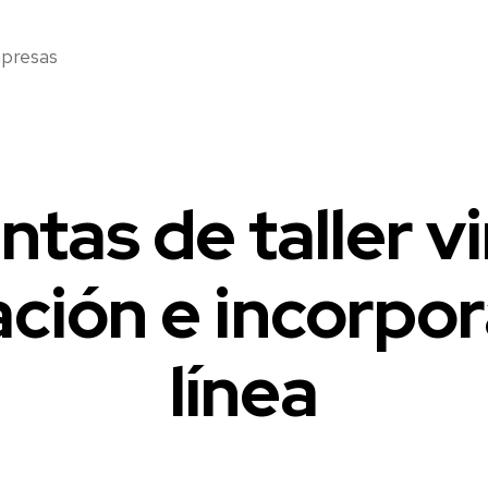
mpresas
tas de taller vi
ación e incorpor
línea
2
0
2
1
-
Fecha
0