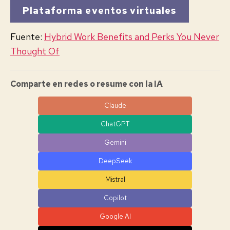
Plataforma eventos virtuales
Fuente:
Hybrid Work Benefits and Perks You Never
Thought Of
Comparte en redes o resume con la IA
Claude
ChatGPT
Gemini
DeepSeek
Mistral
Copilot
Google AI