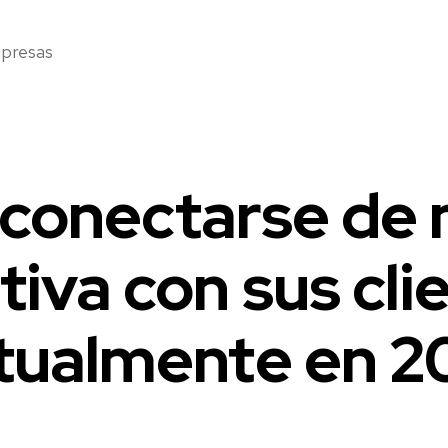
mpresas
conectarse de
tiva con sus cli
rtualmente en 20
2
0
2
1
-
Fecha
0