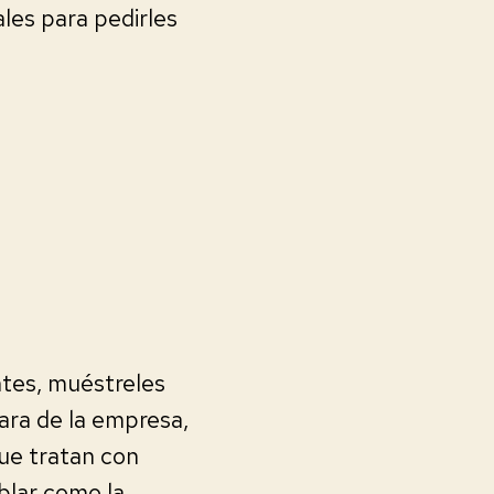
ales para pedirles
ntes, muéstreles
ara de la empresa,
que tratan con
blar como la