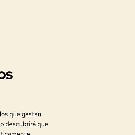
os
llos que gastan
to descubrirá que
ásticamente.