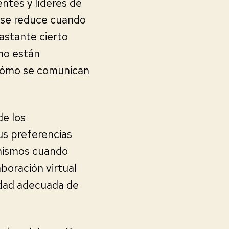
ntes y líderes de
d se reduce cuando
astante cierto
mo están
 cómo se comunican
de los
us preferencias
 mismos cuando
boración virtual
idad adecuada de