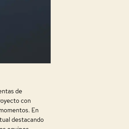
ientas de
proyecto con
s momentos. En
irtual destacando