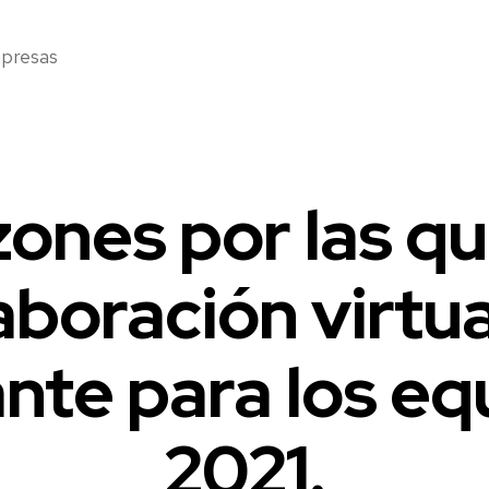
mpresas
ones por las qu
aboración virtua
nte para los eq
2021.
2
0
2