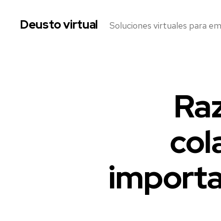
Deusto virtual
Soluciones virtuales para e
Raz
Categorías
E
V
E
N
col
T
O
S
V
I
importa
R
T
U
A
L
E
S