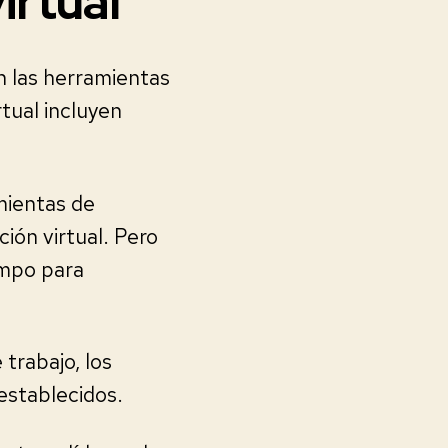
irtual
an las herramientas
tual incluyen
mientas de
ión virtual. Pero
empo para
trabajo, los
establecidos.