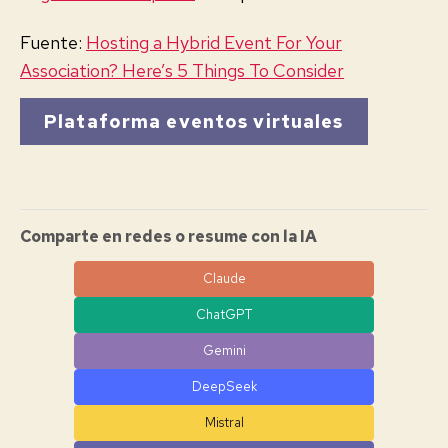
Fuente:
Hosting a Hybrid Event For Your
Association? Here’s 5 Things To Consider
Plataforma eventos virtuales
Comparte en redes o resume con la IA
Claude
ChatGPT
Gemini
DeepSeek
Mistral