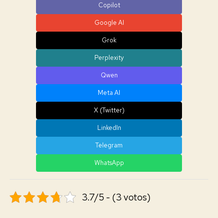
Copilot
Google AI
Grok
Perplexity
Qwen
Meta AI
X (Twitter)
LinkedIn
Telegram
WhatsApp
3.7/5 - (3 votos)