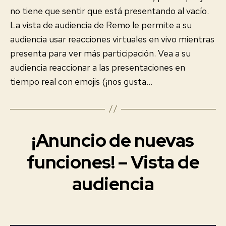
no tiene que sentir que está presentando al vacío.
La vista de audiencia de Remo le permite a su
audiencia usar reacciones virtuales en vivo mientras
presenta para ver más participación. Vea a su
audiencia reaccionar a las presentaciones en
tiempo real con emojis (¡nos gusta…
¡Anuncio de nuevas
Categorías
E
V
E
funciones! – Vista de
2
N
0
T
audiencia
O
2
S
1
V
-
I
Fecha
0
R
de
T
4