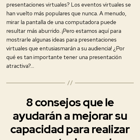
presentaciones virtuales? Los eventos virtuales se
han vuelto más populares que nunca. A menudo,
mirar la pantalla de una computadora puede
resultar más aburrido. ¡Pero estamos aquí para
mostrarle algunas ideas para presentaciones
virtuales que entusiasmarán a su audiencia! ¿Por
qué es tan importante tener una presentación
atractiva?…
8 consejos que le
Categorías
E
V
E
ayudarán a mejorar su
N
T
capacidad para realizar
O
S
V
2