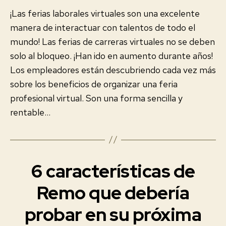
¡Las ferias laborales virtuales son una excelente
manera de interactuar con talentos de todo el
mundo! Las ferias de carreras virtuales no se deben
solo al bloqueo. ¡Han ido en aumento durante años!
Los empleadores están descubriendo cada vez más
sobre los beneficios de organizar una feria
profesional virtual. Son una forma sencilla y
rentable…
6 características de
Categorías
E
V
E
Remo que debería
N
T
probar en su próxima
2
O
S
0
V