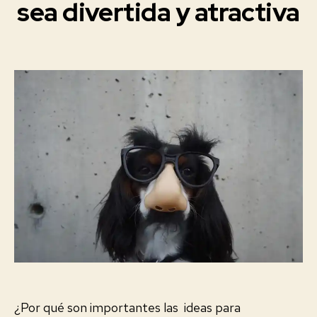
sea divertida y atractiva
O
2
S
1
V
-
I
Fecha
0
R
de
T
4
la
U
-
A
entrada
0
L
E
6
S
¿Por qué son importantes las ideas para