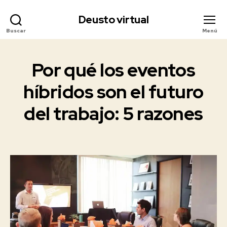
Deusto virtual
Buscar
Menú
Por qué los eventos
Categorías
E
V
E
híbridos son el futuro
2
N
0
T
del trabajo: 5 razones
O
2
S
1
V
-
I
Fecha
0
R
de
T
4
la
U
-
A
entrada
2
L
E
3
S