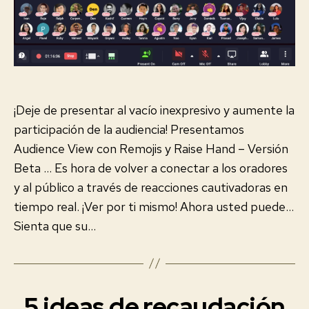
la
U
-
A
entrada
0
L
E
9
S
¡Deje de presentar al vacío inexpresivo y aumente la
participación de la audiencia! Presentamos
Audience View con Remojis y Raise Hand – Versión
Beta … Es hora de volver a conectar a los oradores
y al público a través de reacciones cautivadoras en
tiempo real. ¡Ver por ti mismo! Ahora usted puede…
Sienta que su…
5 ideas de recaudación
Categorías
E
V