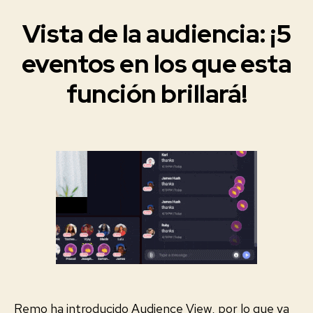
Vista de la audiencia: ¡5
Categorías
E
V
E
eventos en los que esta
2
N
0
T
función brillará!
O
2
S
1
V
-
I
Fecha
0
R
de
T
4
la
U
-
A
entrada
0
L
E
9
S
Remo ha introducido Audience View, por lo que ya